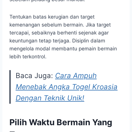
Tentukan batas kerugian dan target
kemenangan sebelum bermain. Jika target
tercapai, sebaiknya berhenti sejenak agar
keuntungan tetap terjaga. Disiplin dalam
mengelola modal membantu pemain bermain
lebih terkontrol.
Baca Juga:
Cara Ampuh
Menebak Angka Togel Kroasia
Dengan Teknik Unik!
Pilih Waktu Bermain Yang