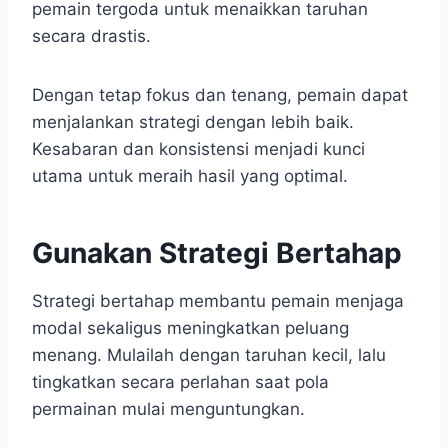
pemain tergoda untuk menaikkan taruhan
secara drastis.
Dengan tetap fokus dan tenang, pemain dapat
menjalankan strategi dengan lebih baik.
Kesabaran dan konsistensi menjadi kunci
utama untuk meraih hasil yang optimal.
Gunakan Strategi Bertahap
Strategi bertahap membantu pemain menjaga
modal sekaligus meningkatkan peluang
menang. Mulailah dengan taruhan kecil, lalu
tingkatkan secara perlahan saat pola
permainan mulai menguntungkan.