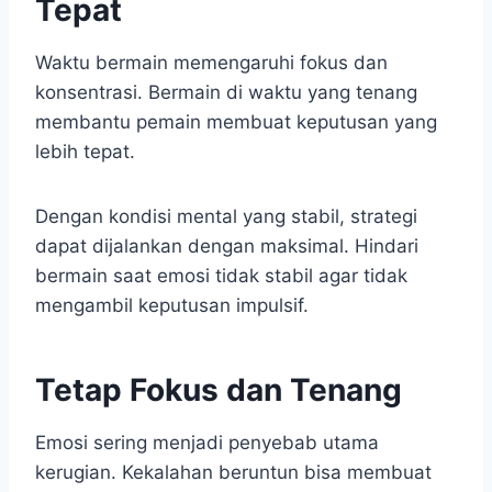
Tepat
Waktu bermain memengaruhi fokus dan
konsentrasi. Bermain di waktu yang tenang
membantu pemain membuat keputusan yang
lebih tepat.
Dengan kondisi mental yang stabil, strategi
dapat dijalankan dengan maksimal. Hindari
bermain saat emosi tidak stabil agar tidak
mengambil keputusan impulsif.
Tetap Fokus dan Tenang
Emosi sering menjadi penyebab utama
kerugian. Kekalahan beruntun bisa membuat