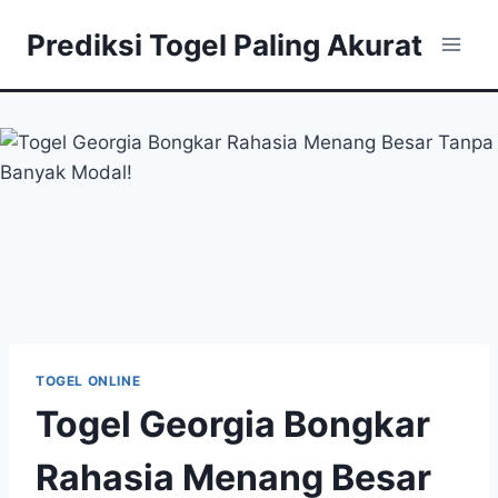
Skip
Prediksi Togel Paling Akurat
to
content
TOGEL ONLINE
Togel Georgia Bongkar
Rahasia Menang Besar