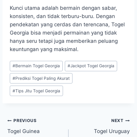
Kunci utama adalah bermain dengan sabar,
konsisten, dan tidak terburu-buru. Dengan
pendekatan yang cerdas dan terencana, Togel
Georgia bisa menjadi permainan yang tidak
hanya seru tetapi juga memberikan peluang
keuntungan yang maksimal.
Post
#
Bermain Togel Georgia
#
Jackpot Togel Georgia
Tags:
#
Prediksi Togel Paling Akurat
#
Tips Jitu Togel Georgia
Post
PREVIOUS
NEXT
Togel Guinea
Togel Uruguay
navigation