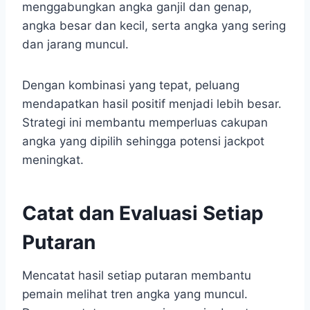
menggabungkan angka ganjil dan genap,
angka besar dan kecil, serta angka yang sering
dan jarang muncul.
Dengan kombinasi yang tepat, peluang
mendapatkan hasil positif menjadi lebih besar.
Strategi ini membantu memperluas cakupan
angka yang dipilih sehingga potensi jackpot
meningkat.
Catat dan Evaluasi Setiap
Putaran
Mencatat hasil setiap putaran membantu
pemain melihat tren angka yang muncul.