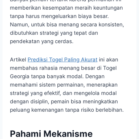
memberikan kesempatan meraih keuntungan
tanpa harus mengeluarkan biaya besar.
Namun, untuk bisa menang secara konsisten,
dibutuhkan strategi yang tepat dan
pendekatan yang cerdas.
Artikel
Prediksi Togel Paling Akurat
ini akan
membahas rahasia menang besar di Togel
Georgia tanpa banyak modal. Dengan
memahami sistem permainan, menerapkan
strategi yang efektif, dan mengelola modal
dengan disiplin, pemain bisa meningkatkan
peluang kemenangan tanpa risiko berlebihan.
Pahami Mekanisme