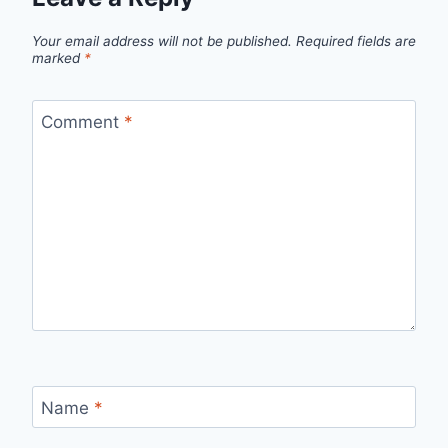
Your email address will not be published.
Required fields are
marked
*
Comment
*
Name
*