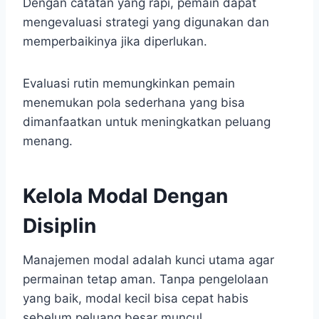
Dengan catatan yang rapi, pemain dapat
mengevaluasi strategi yang digunakan dan
memperbaikinya jika diperlukan.
Evaluasi rutin memungkinkan pemain
menemukan pola sederhana yang bisa
dimanfaatkan untuk meningkatkan peluang
menang.
Kelola Modal Dengan
Disiplin
Manajemen modal adalah kunci utama agar
permainan tetap aman. Tanpa pengelolaan
yang baik, modal kecil bisa cepat habis
sebelum peluang besar muncul.