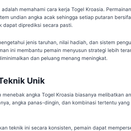
adalah memahami cara kerja Togel Kroasia. Permainan 
em undian angka acak sehingga setiap putaran bersif
k dapat diprediksi secara pasti.
engetahui jenis taruhan, nilai hadiah, dan sistem peng
an ini membantu pemain menyusun strategi lebih tera
a diminimalkan dan peluang menang meningkat.
Teknik Unik
m menebak angka Togel Kroasia biasanya melibatkan ana
nya, angka panas-dingin, dan kombinasi tertentu yang t
n teknik ini secara konsisten, pemain dapat mempers