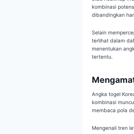
kombinasi potens
dibandingkan ha
Selain mempercepa
terlihat dalam d
menentukan angk
tertentu.
Mengamati
Angka togel Kore
kombinasi muncul
membaca pola den
Mengenali tren l