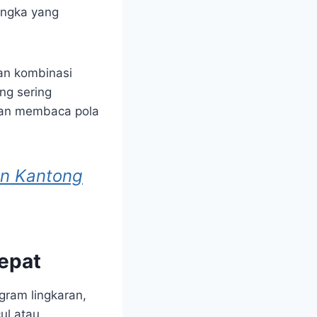
angka yang
an kombinasi
ang sering
uan membaca pola
kin Kantong
epat
gram lingkaran,
ul atau