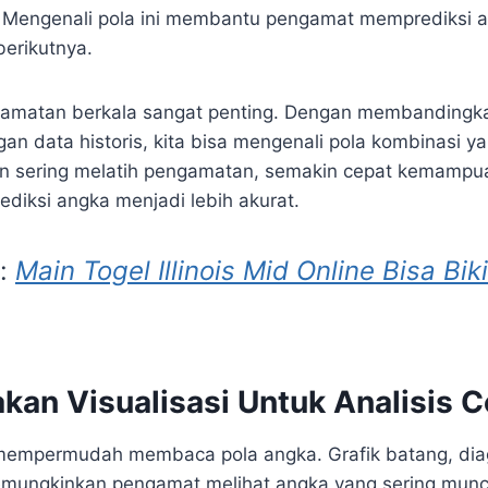
. Mengenali pola ini membantu pengamat memprediksi 
erikutnya.
gamatan berkala sangat penting. Dengan membandingk
gan data historis, kita bisa mengenali pola kombinasi y
in sering melatih pengamatan, semakin cepat kemamp
ediksi angka menjadi lebih akurat.
a:
Main Togel Illinois Mid Online Bisa Bi
an Visualisasi Untuk Analisis C
 mempermudah membaca pola angka. Grafik batang, dia
mungkinkan pengamat melihat angka yang sering munc