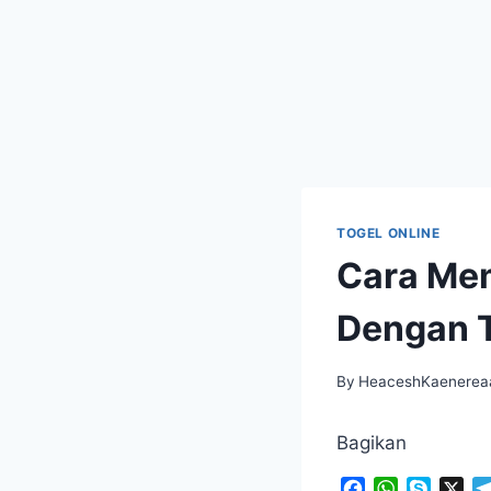
TOGEL ONLINE
Cara Mem
Dengan 
By
HeaceshKaenerea
Bagikan
F
W
S
X