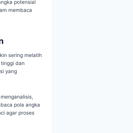
angka potensial
dalam membaca
n
in sering melatih
tinggi dan
si yang
 menganalisis,
baca pola angka
nci agar proses