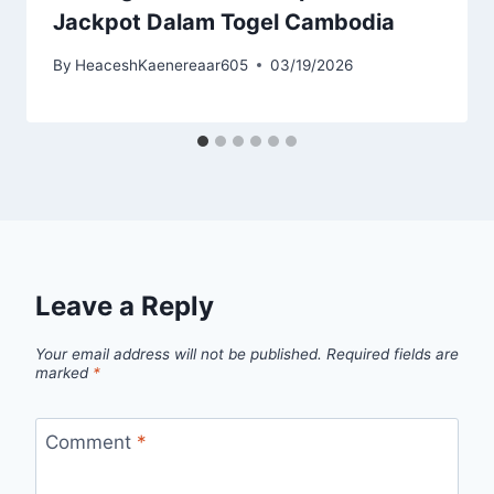
Jackpot Dalam Togel Cambodia
By
HeaceshKaenereaar605
03/19/2026
Leave a Reply
Your email address will not be published.
Required fields are
marked
*
Comment
*