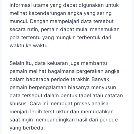
informasi utama yang dapat digunakan untuk
melihat kecenderungan angka yang sering
muncul. Dengan mempelajari data tersebut
secara rutin, pemain dapat mulai menemukan
pola tertentu yang mungkin terbentuk dari
waktu ke waktu.
Selain itu, data keluaran juga membantu
pemain melihat bagaimana pergerakan angka
dalam beberapa periode terakhir. Banyak
pemain berpengalaman biasanya menyusun
data tersebut dalam bentuk tabel atau catatan
khusus. Cara ini membuat proses analisa
menjadi lebih terstruktur dan memudahkan
saat ingin membandingkan hasil dari periode
yang berbeda.