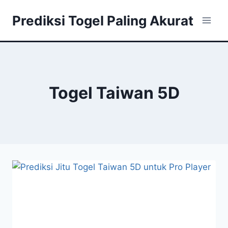
Skip
Prediksi Togel Paling Akurat
to
content
Togel Taiwan 5D