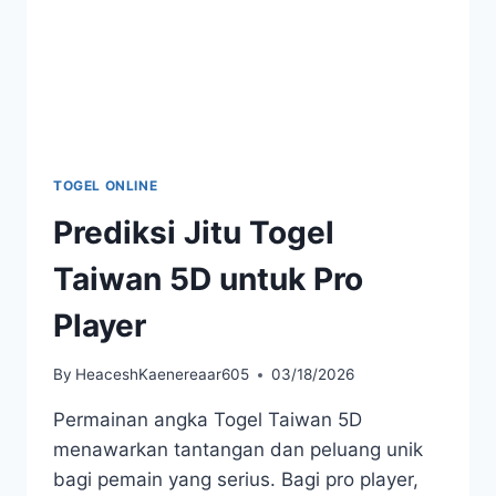
TOGEL ONLINE
Prediksi Jitu Togel
Taiwan 5D untuk Pro
Player
By
HeaceshKaenereaar605
03/18/2026
Permainan angka Togel Taiwan 5D
menawarkan tantangan dan peluang unik
bagi pemain yang serius. Bagi pro player,