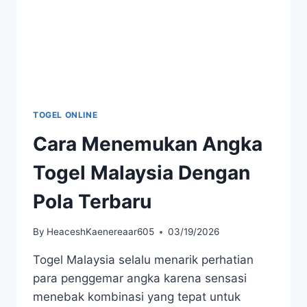
TOGEL ONLINE
Cara Menemukan Angka
Togel Malaysia Dengan
Pola Terbaru
By
HeaceshKaenereaar605
03/19/2026
Togel Malaysia selalu menarik perhatian
para penggemar angka karena sensasi
menebak kombinasi yang tepat untuk