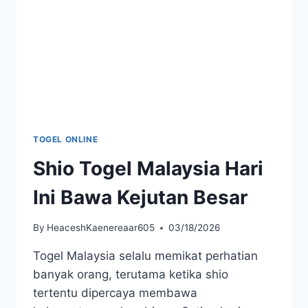
TOGEL ONLINE
Shio Togel Malaysia Hari
Ini Bawa Kejutan Besar
By
HeaceshKaenereaar605
03/18/2026
Togel Malaysia selalu memikat perhatian
banyak orang, terutama ketika shio
tertentu dipercaya membawa