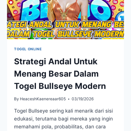
TOGEL ONLINE
Strategi Andal Untuk
Menang Besar Dalam
Togel Bullseye Modern
By
HeaceshKaenereaar605
03/19/2026
Togel Bullseye sering kali menarik dari sisi
edukasi, terutama bagi mereka yang ingin
memahami pola, probabilitas, dan cara