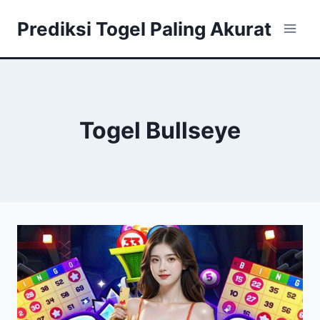
Skip
Prediksi Togel Paling Akurat
to
content
Togel Bullseye