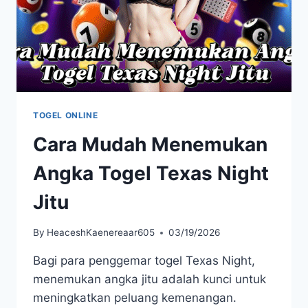
TOGEL ONLINE
Cara Mudah Menemukan
Angka Togel Texas Night
Jitu
By
HeaceshKaenereaar605
03/19/2026
Bagi para penggemar togel Texas Night,
menemukan angka jitu adalah kunci untuk
meningkatkan peluang kemenangan.