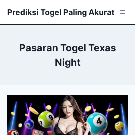
Skip
Prediksi Togel Paling Akurat
to
content
Pasaran Togel Texas
Night