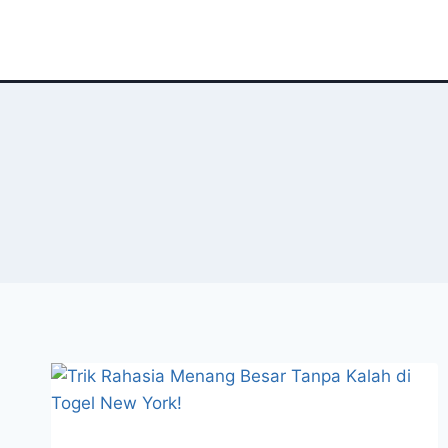
Skip
to
content