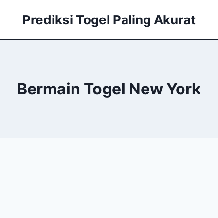
Prediksi Togel Paling Akurat
Bermain Togel New York