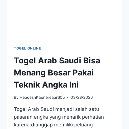
TOGEL ONLINE
Togel Arab Saudi Bisa
Menang Besar Pakai
Teknik Angka Ini
By
HeaceshKaenereaar605
03/28/2026
Togel Arab Saudi menjadi salah satu
pasaran angka yang menarik perhatian
karena dianggap memiliki peluang